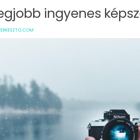
legjobb ingyenes képs
ZERKESZTO.COM