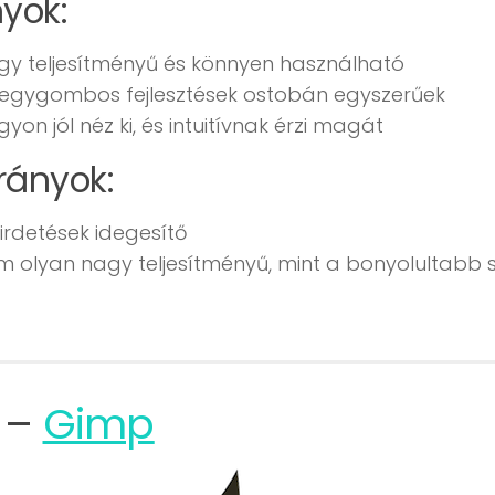
nyök:
gy teljesítményű és könnyen használható
 egygombos fejlesztések ostobán egyszerűek
yon jól néz ki, és intuitívnak érzi magát
rányok:
irdetések idegesítő
m olyan nagy teljesítményű, mint a bonyolultabb 
 –
Gimp