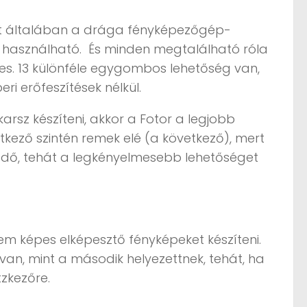
ket általában a drága fényképezőgép-
n használható. És minden megtalálható róla
ges. 13 különféle egygombos lehetőség van,
i erőfeszítések nélkül.
rsz készíteni, akkor a Fotor a legjobb
tkező szintén remek elé (a következő), mert
zdő, tehát a legkényelmesebb lehetőséget
em képes elképesztő fényképeket készíteni.
an, mint a második helyezettnek, tehát, ha
tzkezőre.