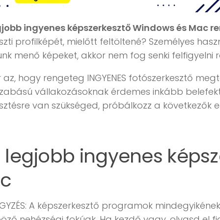
gjobb ingyenes képszerkesztő Windows és Mac re
szti profilképét, mielőtt feltöltené? Személyes has
unk menő képeket, akkor nem fog senki felfigyelni r
ír az, hogy rengeteg INGYENES fotószerkesztő megt
zabású vállakozásoknak érdemes inkább belefekt
sztésre van szükséged, próbálkozz a következők eg
9 legjobb ingyenes képs
c
YZÉS: A képszerkesztő programok mindegyikének k
öző nehézségi fokúak. Ha kezdő vagy, olvasd el