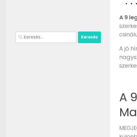
A 9 le
szerke
csinál
Keresés:
A jó h
nagys
szerke
A 
Ma
MEGJEG
különb