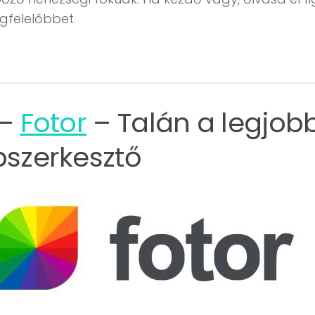
gfelelőbbet.
 –
Fotor
– Talán a legjob
pszerkesztő