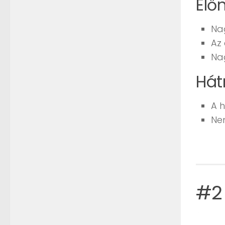
Elő
Na
Az
Nag
Hát
A h
Ne
#2