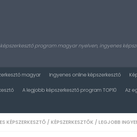
, képszerkesztő program magyar nyelven, ingyenes képsze
zerkesztő magyar
Ingyenes online képszerkesztő
Kép
kesztő
A legjobb képszerkesztő program TOP10
Az e
ES KÉPSZERKESZTŐ
/
KÉPSZERKESZTŐK
/
LEGJOBB INGYE