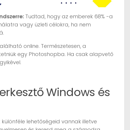
ndszerre:
Tudtad, hogy az emberek 68% -a
ználatra vagy üzleti célokra, ha nem
á.
alálható online. Természetesen, a
etniük egy Photoshopba. Ha csak alapvető
yikével.
zerkesztő Windows és
ülönféle lehetőségeid vannak illetve
 figyelmesen és keresd meg a számodra