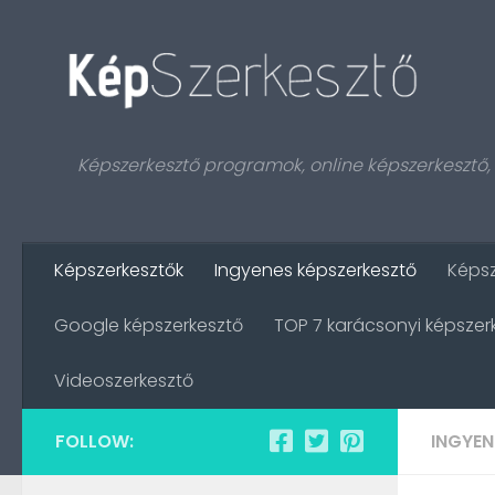
Skip to content
Képszerkesztő programok, online képszerkesztő
Képszerkesztők
Ingyenes képszerkesztő
Képs
Google képszerkesztő
TOP 7 karácsonyi képszer
Videoszerkesztő
FOLLOW:
INGYEN