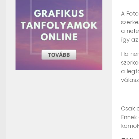
A Foto
szerke
a nete
így az
Ha nem
szerke
a legt
válasz
Csak a
Ennek 
komoly