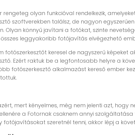
r rengeteg olyan funkcióval rendelkezik, amelye
sztő szoftverekben találsz, de nagyon egyszerűe
n. Olyan könnyű javítani a fotókat, szinte nevetsé
 összes leggyakoribb fotójavítás elvégezhető ember
 fotószerkesztőt keresel de nagyszerű képeket aka
sztő. Ezért raktuk be a legfontosabb helyre a köve
öbb fotószerkesztő alkalmazást kereső ember ke
tottuk.
zért, mert kényelmes, még nem jelenti azt, hogy n
ellenére a Fotornak csaknem annyi szolgáltatása v
 fotójavításokat szeretnél tenni, akkor lépj a köve