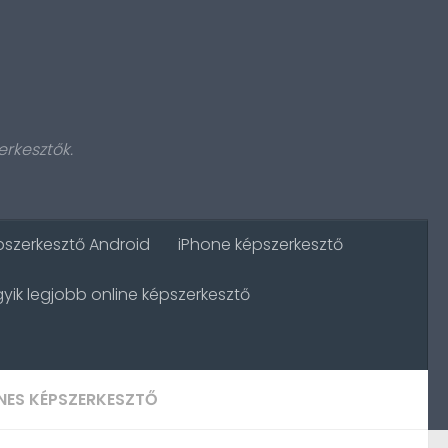
rkesztők.
szerkesztő Android
iPhone képszerkesztő
gyik legjobb online képszerkesztő
NES KÉPSZERKESZTŐ