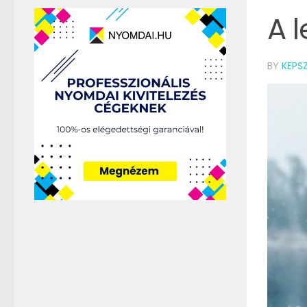
A 
BY
KEPS