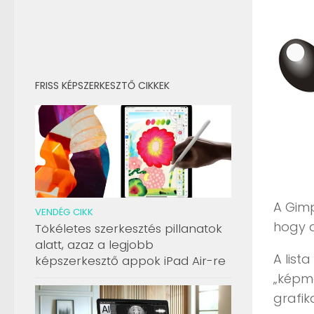
FRISS KÉPSZERKESZTŐ CIKKEK
A Gimp
VENDÉG CIKK
hogy 
Tökéletes szerkesztés pillanatok
alatt, azaz a legjobb
A list
képszerkesztő appok iPad Air-re
„képma
grafik