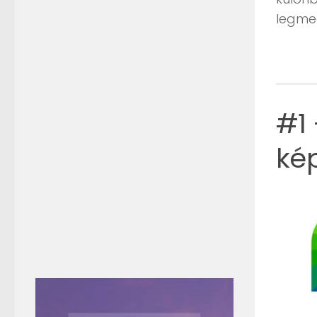
legme
#1
ké