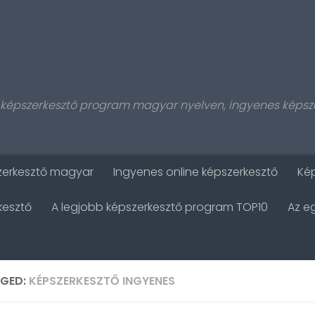
, képszerkesztő program magyar nyelven, ingyenes képsze
zerkesztő magyar
Ingyenes online képszerkesztő
Kép
kesztő
A legjobb képszerkesztő program TOP10
Az e
GED:
KÉPSZERKESZTŐ INGYENES