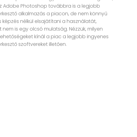
z Adobe Photoshop továbbra is a legjobb
erkesztő alkalmazás a piacon, de nem könnyű
s képzés nélkül elsajátítani a használatát,
t nem is egy olcsó mulatság. Nézzük, milyen
ehetőségeket kínál a piac a legjobb ingyenes
rkesztő szoftvereket illetően.