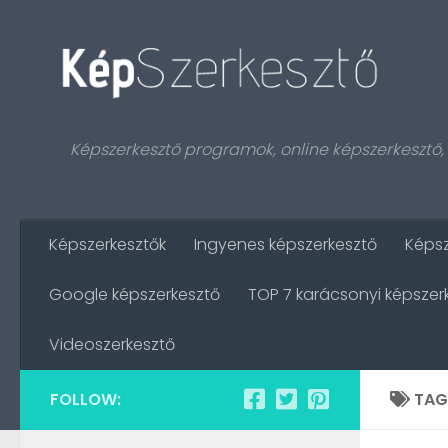
Skip to content
Képszerkesztő programok, online képszerkesztő
Képszerkesztők
Ingyenes képszerkesztő
Képs
Google képszerkesztő
TOP 7 karácsonyi képszer
Videoszerkesztő
FOLLOW:
TAG