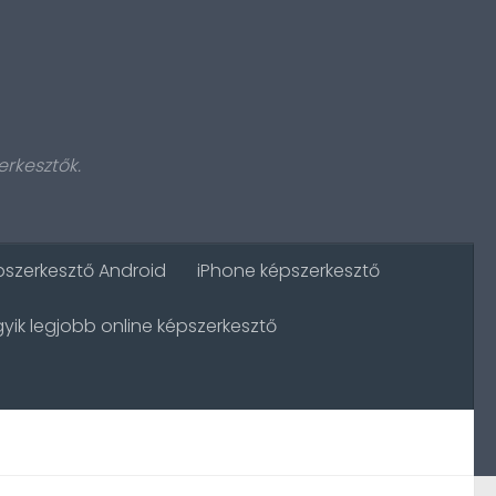
rkesztők.
szerkesztő Android
iPhone képszerkesztő
gyik legjobb online képszerkesztő