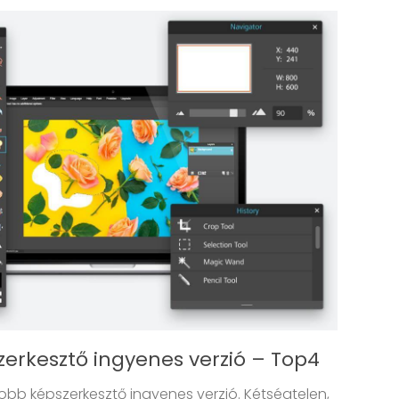
erkesztő ingyenes verzió – Top4
jobb képszerkesztő ingyenes verzió. Kétségtelen,