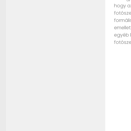
hogy a
fotósz
formáli
emellet
egyéb l
fotósze