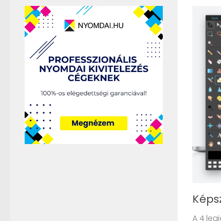
Képsz
A 4 leg